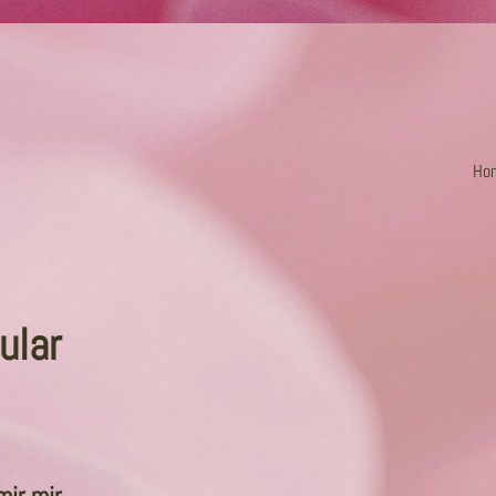
Ho
ular